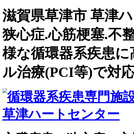
滋賀県草津市 草津ハ
狭心症.心筋梗塞.不
様な循環器系疾患に
ル治療(PCI等)で対