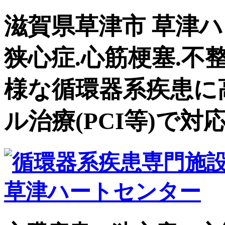
滋賀県草津市 草津ハ
狭心症.心筋梗塞.不
様な循環器系疾患に
ル治療(PCI等)で対